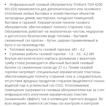
Инфракрасный газовый обогреватель Timberk TGH 4200
M3 (О3) применяется для дополнительного или основного
отопления любых бытовых и хозяйственных объектов:
загородных домов, мастерских, складских помещений,
бытовок и гаражей. Керамические панели газового
обогревателя, обеспечивают полноту сгорания газа.
Обогреватель работает на экологически чистом, недорогом
и достаточно безопасном виде топлива – бытовой
сжиженный газ пропан – бутан, широко применяемый в
быту и на производстве..
Тепловая мощность газовой горелки, кВт - 4,2
3 режима работы газовой горелки - 1,6 ; 3,6 ; 4,2 кВт
Внутри металлического корпуса (размером с выкатную
тумбу стола) размещается обычный бытовой газовый
баллон со сжиженным газом (до 27 л.). Пламя газовой
горелки нагревает специальные керамические пластины,
обеспечивающие полноту сгорания газа и, следовательно,
отсутствие вредных продуктов сгорания (выделяется только
водяной пар и углекислый газ CO2). Отапливаемое
помещение нагревается газовым обогревателем как за счет
инфракрасного излучения керамических пластин
(«каминный» эффект), так и конвекции горячего воздуха. Во
всех моделях имеются системы газ-контроля и контроля