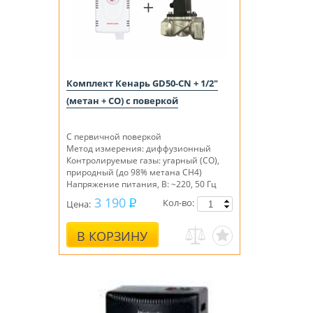
Комплект Кенарь GD50-CN + 1/2"
(метан + СО) с поверкой
С первичной поверкой
Метод измерения: диффузионный
Контролируемые газы: угарный (СО),
природный (до 98% метана СН4)
Напряжение питания, В: ~220, 50 Гц
3 190
Кол-во:
Цена:
В КОРЗИНУ