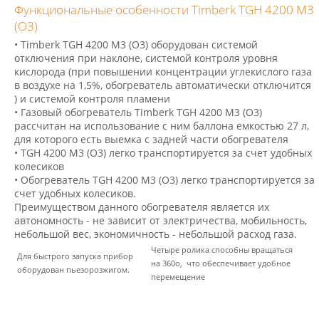
Функциональные особенности Timberk TGH 4200 M3
(О3)
• Timberk TGH 4200 M3 (О3) оборудован системой
отключения при наклоне, системой контроля уровня
кислорода (при повышении концентрации углекислого газа
в воздухе на 1,5%, обогреватель автоматически отключится
) и системой контроля пламени
• Газовый обогреватель Timberk TGH 4200 M3 (О3)
рассчитан на использование с ним баллона емкостью 27 л,
для которого есть выемка с задней части обогревателя
• TGH 4200 M3 (О3) легко транспортируется за счет удобных
колесиков
• Обогреватель
TGH 4200 M3 (О3)
легко транспортируется за
счет удобных колесиков.
Преимуществом данного обогревателя является их
автономность - не зависит от электричества, мобильность,
небольшой вес, экономичность - небольшой расход газа.
Четыре ролика способны вращаться
Для быстрого запуска прибор
на 360
о
, что обеспечивает удобное
оборудован пьезорозжигом.
перемещение