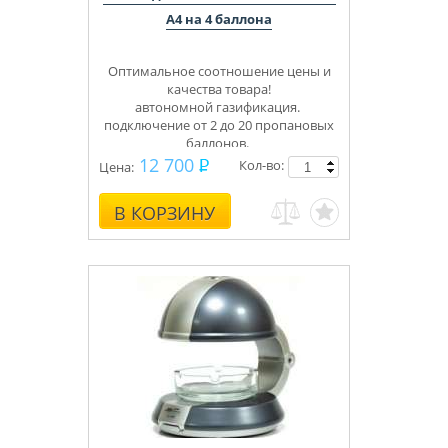
А4 на 4 баллона
Оптимальное соотношение цены и
качества товара!
автономной газификация.
подключение от 2 до 20 пропановых
баллонов.
Укомплектуем под ключ.
12 700
Кол-во:
Цена:
Консультации, монтаж.
В КОРЗИНУ